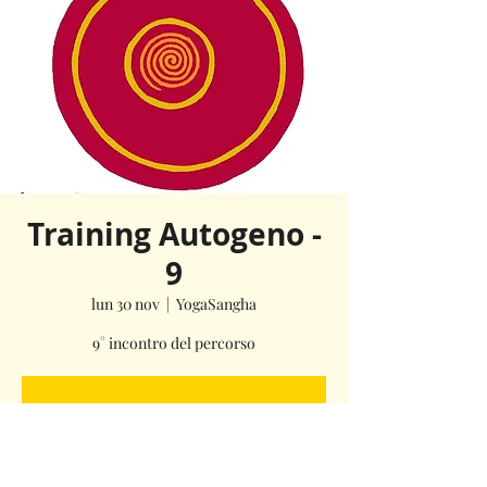
Training Autogeno -
9
lun 30 nov
  |  
YogaSangha
9° incontro del percorso
La registrazione è stata chiusa
Scopri gli altri eventi