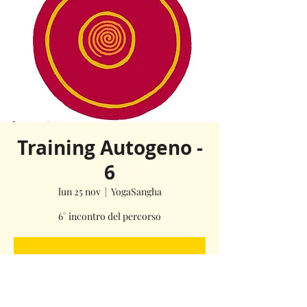
Training Autogeno -
6
lun 25 nov
  |  
YogaSangha
6° incontro del percorso
La registrazione è stata chiusa
Scopri gli altri eventi