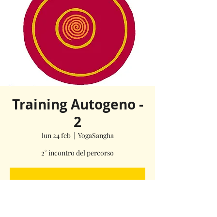
Training Autogeno -
2
lun 24 feb
  |  
YogaSangha
2° incontro del percorso
La registrazione è stata chiusa
Scopri gli altri eventi