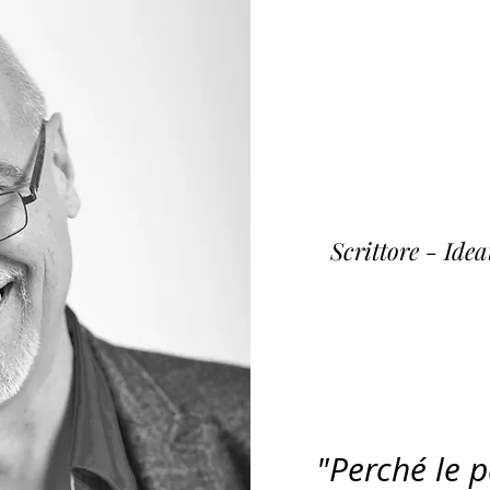
Fulvi
~ K
Scrittore - Ide
"Perché le 