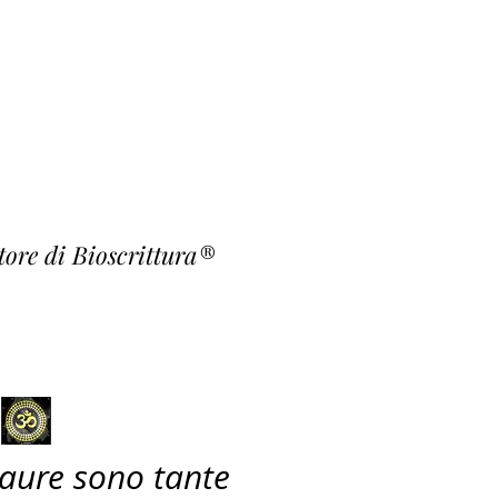
o Fiori
rishna ~
atore di Bioscrittura®
paure sono tante