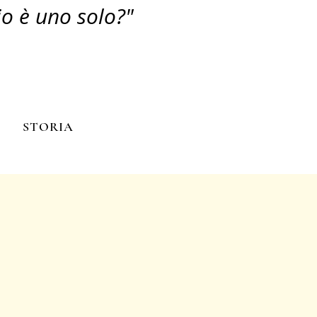
io è uno solo?"
N
STORIA