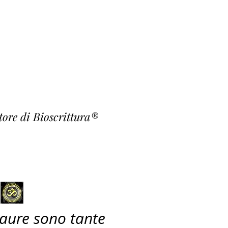
o Fiori
rishna ~
atore di Bioscrittura®
paure sono tante