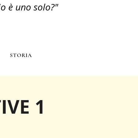
io è uno solo?"
N
STORIA
IVE 1