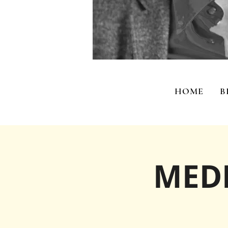
HOME
B
MEDI