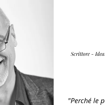
Fulvi
~ K
Scrittore - Ide
"Perché le 