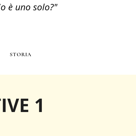
io è uno solo?"
N
STORIA
IVE 1