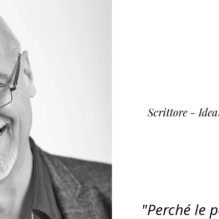
Fulvi
~ K
Scrittore - Ide
"Perché le 