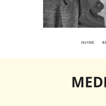
HOME
B
MEDI