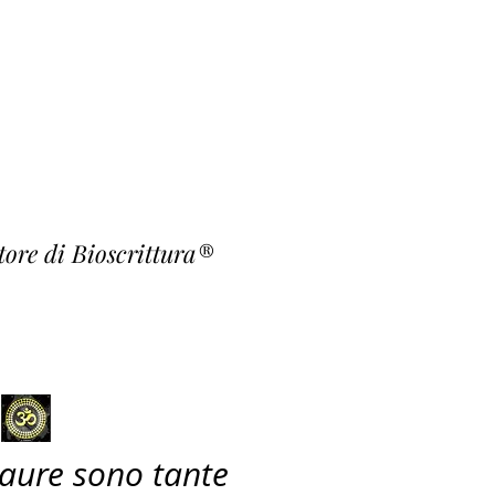
o Fiori
rishna ~
atore di Bioscrittura®
paure sono tante