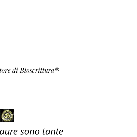
o Fiori
rishna ~
atore di Bioscrittura®
paure sono tante