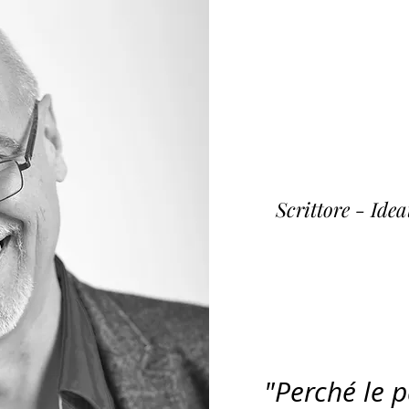
Fulvi
~ K
Scrittore - Ide
"Perché le 