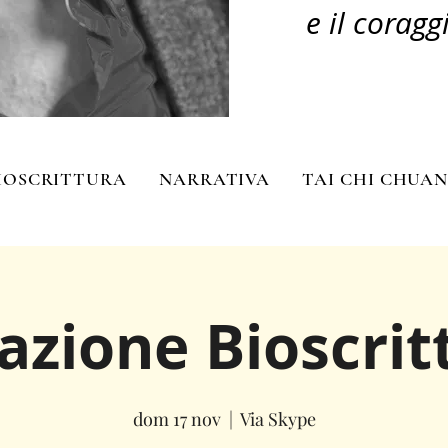
e il coragg
IOSCRITTURA
NARRATIVA
TAI CHI CHUA
zione Bioscrit
dom 17 nov
  |  
Via Skype