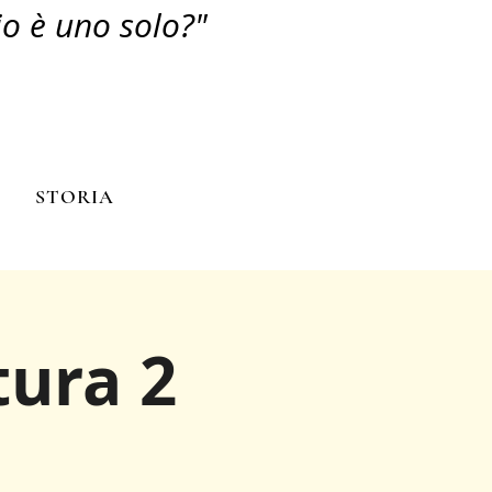
io è uno solo?"
N
STORIA
tura 2