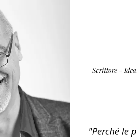
Fulvi
~ K
Scrittore - Ide
"Perché le 