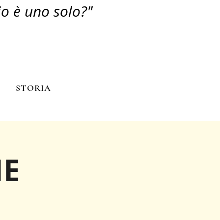
io è uno solo?"
N
STORIA
NE