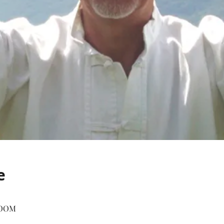
e
 ZOOM