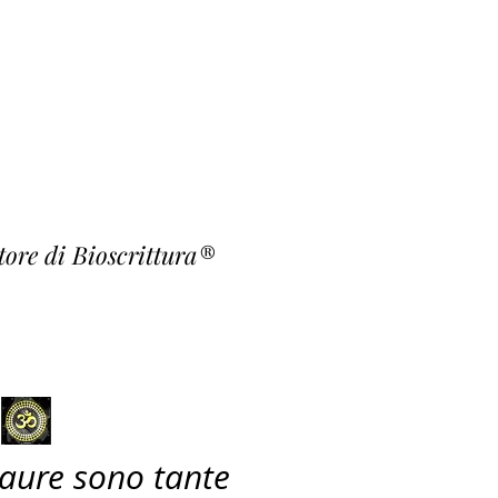
o Fiori
rishna ~
atore di Bioscrittura®
paure sono tante